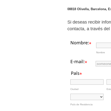
08818 Olivella,
Barcelona, E
Si deseas recibir info
contacta, a través del 
Nombre:
*
Nombre
E-mail:
*
País
*
Ciudad
Est
País de Residencia