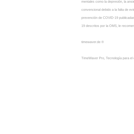
mentales como la depresión, la ans
convencional debido a la falta de e
prevención de COVID-19 publicadas p
19 descritos por la OMS, le recome
timewaver.de ®
TimeWaver Pro, Tecnología para el 
TimeWaver Pro, Tecnología para el 
microcorrientes, campo Informaciona
TimeWaver Pro, Tecnología para el 
microcorrientes, campo Informaciona