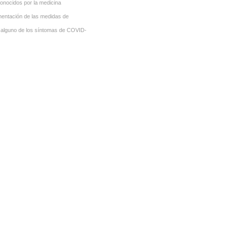
onocidos por la medicina
ementación de las medidas de
n alguno de los síntomas de COVID-
ess, Coaching, Cuántica, Radiónica,
ess, Coaching, Cuántica, Radiónica,