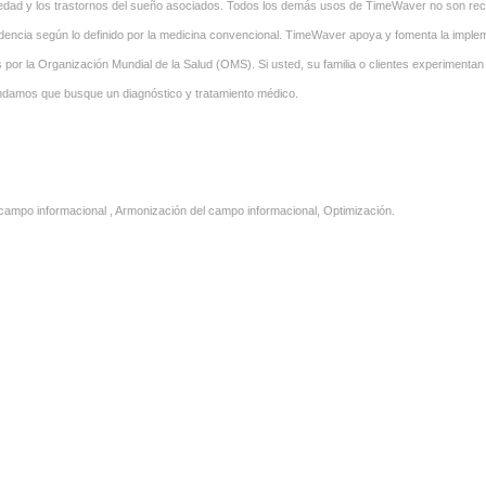
iedad y los trastornos del sueño asociados. Todos los demás usos de TimeWaver no son rec
videncia según lo definido por la medicina convencional. TimeWaver apoya y fomenta la impl
or la Organización Mundial de la Salud (OMS). Si usted, su familia o clientes experimenta
ndamos que busque un diagnóstico y tratamiento médico.
campo informacional , Armonización del campo informacional, Optimización.
campo informacional , Armonización del campo informacional, Optimización, Negocios, Busin
l.
campo informacional , Armonización del campo informacional, Optimización, Negocios, Busin
l.