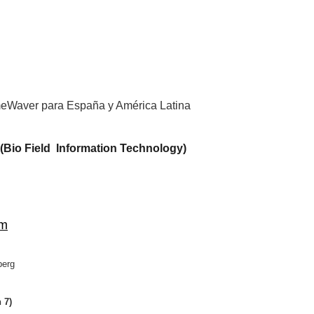
imeWaver para España y América Latina
(Bio Field Information Technology)
om
berg
 7)