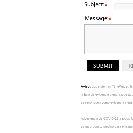
Subject:
*
Message:
*
SUBMIT
R
Aviso:
Los sistemas TimeWaver, la 
la falta de evidencia científica de
se reconocen como evidencia científ
Advertencia de COVID-19 a todos l
es un producto médico para el tratam