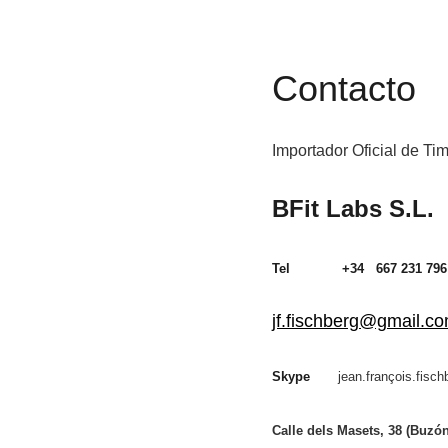
Contacto
Importador Oficial de T
BFit Labs S.L.
Tel +34 667 231 796
jf.fischberg@gmail.c
Skype
jean.françois.fisch
Calle dels Masets, 38 (Buzón